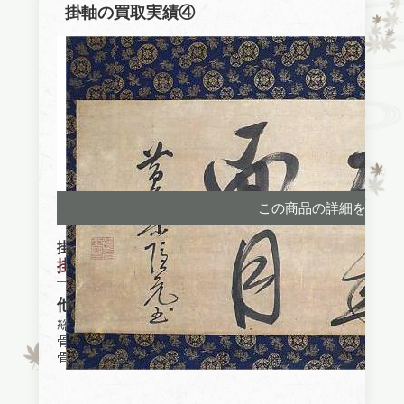
掛軸の買取実績④
この商品の詳細を見る
掛軸
掛け軸『隠元隆琦 書道』(大阪府)
他社買取参考価格
総合買取業者買取価格：40,000円
骨董品買取専門店A社買取価格：190,000円
骨董品買取専門店B社買取価格：220,000円
美観