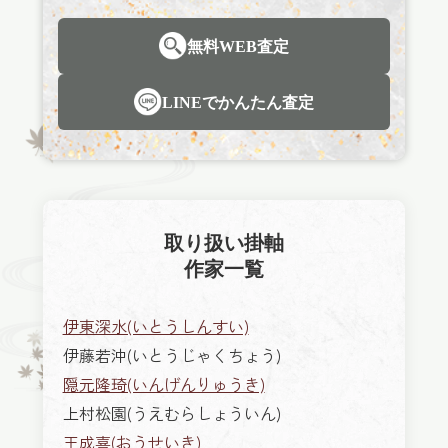
無料WEB査定
LINEでかんたん査定
取り扱い掛軸
作家一覧
伊東深水(いとうしんすい)
伊藤若沖(いとうじゃくちょう)
隠元隆琦(いんげんりゅうき)
上村松園(うえむらしょういん)
王成喜(おうせいき)