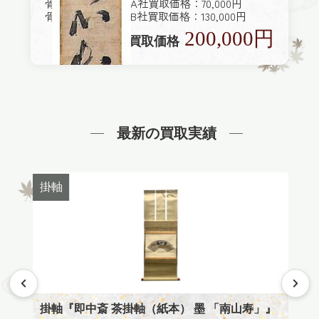
骨董品買取専門店A社買取価格：70,000円
骨董品買取専門店B社買取価格：130,000円
200,000円
美観堂買取価格
最新の買取実績
掛軸
掛軸
」』
掛軸『巻物(絹本) 彩色 「春画」 2点1組』買取
掛軸