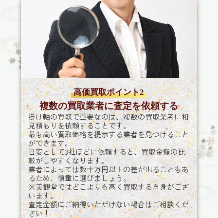
高価買取ポイント2
複数の買取業者に査定を依頼する
掛け軸の買取で重要なのは、複数の買取業者に相
見積もりを依頼することです。
最も高い買取価格を提示する業者を見つけること
ができます。
目安として3社ほどに依頼すると、買取金額の比
較がしやすくなります。
業者によっては数十万円以上の差が出ることもあ
るため、慎重に選びましょう。
※美観堂ではどこよりも高く買取する自身がござ
います。
査定金額にご納得いただけない場合はご相談くだ
さい！