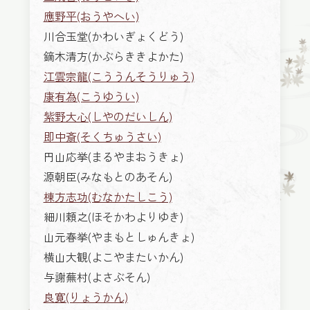
應野平(おうやへい)
川合玉堂(かわいぎょくどう)
鏑木清方(かぶらききよかた)
江雲宗龍(こううんそうりゅう)
康有為(こうゆうい)
紫野大心(しやのだいしん)
即中斎(そくちゅうさい)
円山応挙(まるやまおうきょ)
源朝臣(みなもとのあそん)
棟方志功(むなかたしこう)
細川頼之(ほそかわよりゆき)
山元春挙(やまもとしゅんきょ)
横山大観(よこやまたいかん)
与謝蕪村(よさぶそん)
良寛(りょうかん)