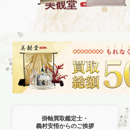
美観堂
掛軸買取鑑定士・
義村安悟からのご挨拶