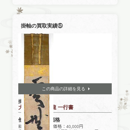
掛軸の買取実績⑤
この商品の詳細を見る
掛軸
大徳寺 江雲宗龍 一行書
他社買取参考価格
総合買取業者買取価格：40,000円