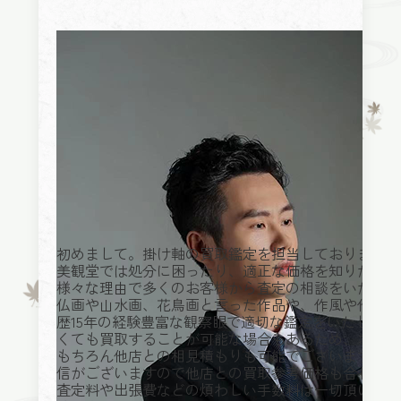
初めまして。掛け軸の買取鑑定を担当しております。
美観堂では処分に困ったり、適正な価格を知りたいと
様々な理由で多くのお客様から査定の相談をいただい
仏画や山水画、花鳥画と言った作品や、作風や作者の
歴15年の経験豊富な観察眼で適切な鑑定をいたしま
くても買取することが可能な場合もあるため、お気軽
もちろん他店との相見積もりも可能でございます。ど
信がございますので他店との買取参考価格も合わせて
査定料や出張費などの煩わしい手数料は一切頂いてお