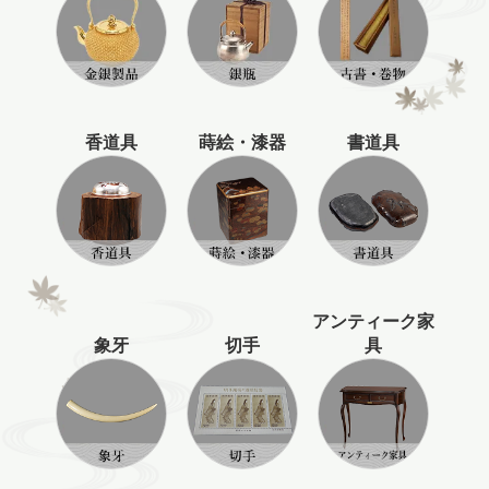
香道具
蒔絵・漆器
書道具
アンティーク家
象牙
切手
具