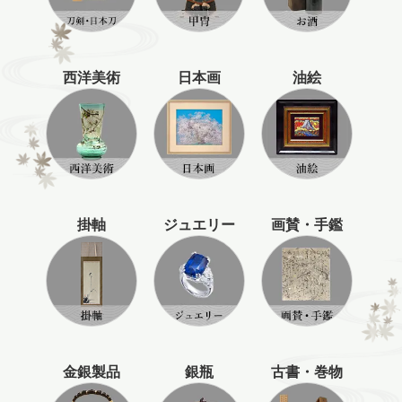
西洋美術
日本画
油絵
掛軸
ジュエリー
画賛・手鑑
金銀製品
銀瓶
古書・巻物