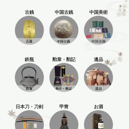
古銭
中国古銭
中国美術
鉄瓶
勲章・勲記
遺品
日本刀・刀剣
甲冑
お酒