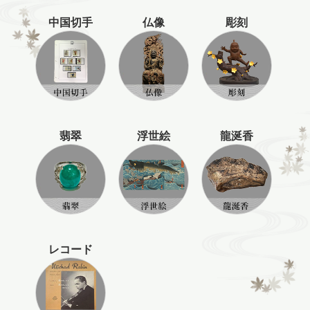
中国切手
仏像
彫刻
翡翠
浮世絵
龍涎香
レコード