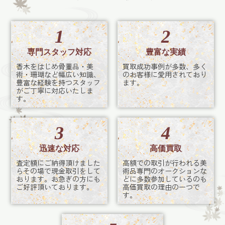
1
2
専門スタッフ対応
豊富な実績
香木をはじめ骨董品・美
買取成功事例が多数、多く
術・珊瑚など幅広い知識、
のお客様に愛用されており
豊富な経験を持つスタッフ
ます。
がご丁寧に対応いたしま
す。
3
4
迅速な対応
高価買取
査定額にご納得頂けました
高額での取引が行われる美
らその場で現金取引をして
術品専門のオークションな
おります。お急ぎの方にも
どに多数参加しているのも
ご好評頂いております。
高価買取の理由の一つで
す。