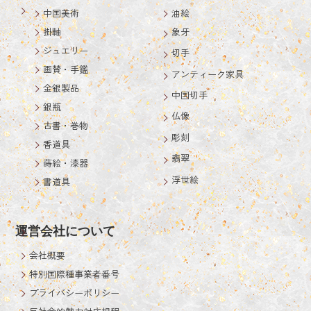
中国美術
油絵
掛軸
象牙
ジュエリー
切手
画賛・手鑑
アンティーク家具
金銀製品
中国切手
銀瓶
仏像
古書・巻物
彫刻
香道具
翡翠
蒔絵・漆器
浮世絵
書道具
運営会社について
会社概要
特別国際種事業者番号
プライバシーポリシー