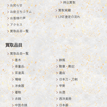
持込買取
お知らせ
買取実績
お役立ちコラム
LINE査定の流れ
お客様の声
アクセス
買取品目一覧
買取品目
買取品目一覧
香木
鉄瓶
骨董品
勲章・勲記
茶道具
遺品
珊瑚
日本刀・刀剣
洋食器
甲冑
着物
お酒
古銭
西洋美術
中国古銭
日本画