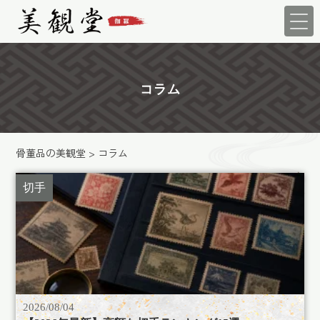
コラム
骨董品の美観堂
>
コラム
切手
2026/08/04