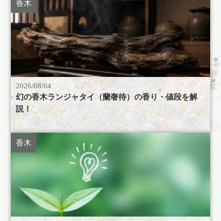
香木
2026/08/04
幻の香木ランジャタイ（蘭奢待）の香り・値段を解
説！
香木