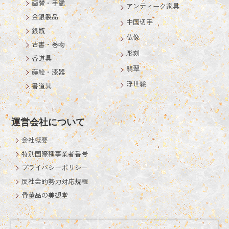
画賛・手鑑
アンティーク家具
金銀製品
中国切手
銀瓶
仏像
古書・巻物
彫刻
香道具
翡翠
蒔絵・漆器
浮世絵
書道具
運営会社について
会社概要
特別国際種事業者番号
プライバシーポリシー
反社会的勢力対応規程
骨董品の美観堂