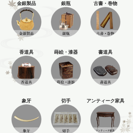
金銀製品
銀瓶
古書・巻物
香道具
蒔絵・漆器
書道具
象牙
切手
アンティーク家具