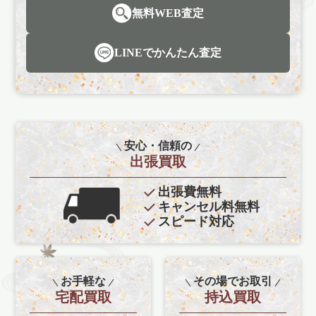
無料WEB査定
LINEでかんたん査定
安心・信頼の
出張買取
出張費無料
キャンセル料無料
スピード対応
お手軽な
その場でお取引
宅配買取
持込買取