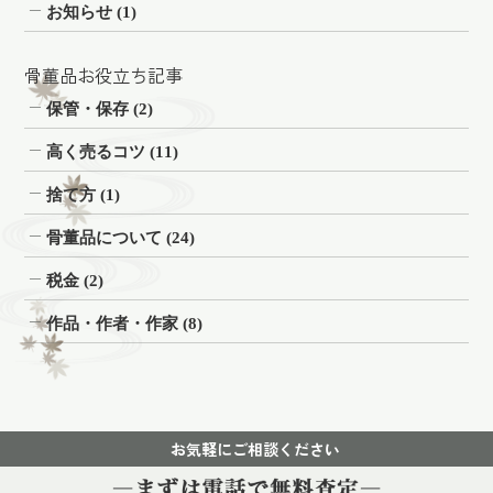
お知らせ
(1)
骨董品お役立ち記事
保管・保存
(2)
高く売るコツ
(11)
捨て方
(1)
骨董品について
(24)
税金
(2)
作品・作者・作家
(8)
お気軽にご相談ください