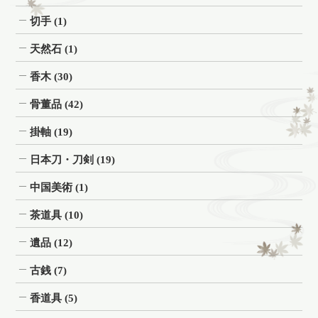
切手
(1)
天然石
(1)
香木
(30)
骨董品
(42)
掛軸
(19)
日本刀・刀剣
(19)
中国美術
(1)
茶道具
(10)
遺品
(12)
古銭
(7)
香道具
(5)