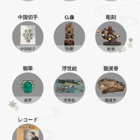
中国切手
仏像
彫刻
翡翠
浮世絵
龍涎香
レコード