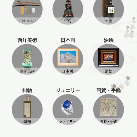
西洋美術
日本画
油絵
掛軸
ジュエリー
画賛・手鑑