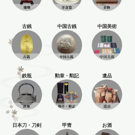
古銭
中国古銭
中国美術
鉄瓶
勲章・勲記
遺品
日本刀・刀剣
甲冑
お酒