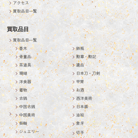
アクセス
買取品目一覧
買取品目
買取品目一覧
香木
鉄瓶
骨董品
勲章・勲記
茶道具
遺品
珊瑚
日本刀・刀剣
洋食器
甲冑
着物
お酒
古銭
西洋美術
中国古銭
日本画
中国美術
油絵
掛軸
象牙
ジュエリー
切手