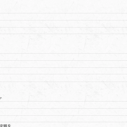
か
定眼を