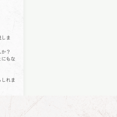
説しま
んか？
とにもな
もしれま