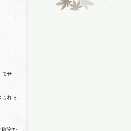
りませ
得られる
か偽物か