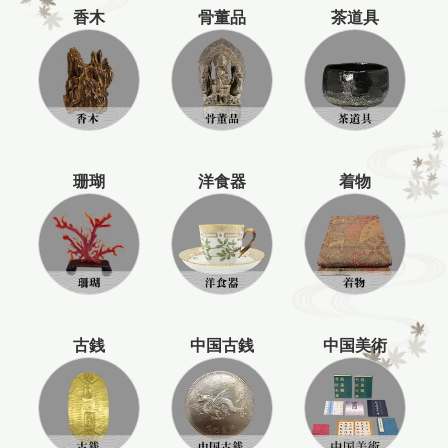
香木
骨董品
茶道具
珊瑚
洋食器
着物
古銭
中国古銭
中国美術