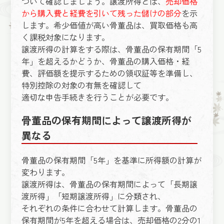
ついて確認しましょう。譲渡所得とは、
売却価格
から購入費と経費を引いて残った儲けの部分
を示
します。希少価値が高い骨董品は、買取価格も高
く課税対象になります。
譲渡所得の計算をする際は、骨董品の保有期間「5
年」を超えるかどうか、骨董品の購入価格・経
費、評価額を提示するための領収証等を準備し、
特別控除の対象の有無を確認して
適切な申告手続きを行うことが必要です。
骨董品の保有期間によって譲渡所得が
異なる
骨董品の保有期間「5年」を基準に所得額の計算が
変わります。
譲渡所得は、骨董品の保有期間によって「長期譲
渡所得」「短期譲渡所得」に分類され、
それぞれの条件に合わせて計算します。骨董品の
保有期間が5年を超える場合は、売却価格の2分の1