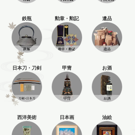
鉄瓶
勲章・勲記
遺品
日本刀・刀剣
甲冑
お酒
西洋美術
日本画
油絵