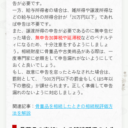
告が必要です。
一方、給与所得者の場合は、雑所得や譲渡所得な
どの給与以外の所得合計が「20万円以下」であれ
ば申告は不要です。
また、譲渡所得の申告が必要であるのに無申告だ
った場合、
無申告加算税や延滞税
などのペナルテ
ィになるため、十分注意をするようにしましょ
う。相続財産に骨董品や古美術品がある際は、一
度専門家に依頼をして申告漏れがないようにして
おくと良いでしょう。
もし、故意に申告を怠ったとみなされた場合は、
罰則として、「500万円以下の罰金もしくは5年以
下の懲役」が課せられます。正しく準備して申告
漏れのないように対応しましょう。
関連記事：
骨董品を相続したときの相続税評価方
法を解説