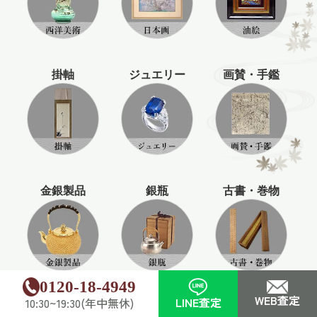
掛軸
ジュエリー
画賛・手鑑
金銀製品
銀瓶
古書・巻物
0120-18-4949
WEB査定
LINE査定
10:30~19:30(年中無休)
香道具
蒔絵・漆器
書道具