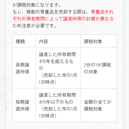
が課税対象になります。
もし、複数の骨董品を売却する際は、
骨董品それ
ぞれの保有期間によって譲渡所得の計算が異なる
ため注意が必要です。
種類
内容
課税対象
譲渡した所有期間
が5年を超えるも
長期譲
2分の1が課税
の
渡所得
の対象
（売却した年の1月
1日時点）
譲渡した所有期間
短期譲
が5年以下のもの
金額の全てが
渡所得
（売却した年の1月
課税対象
1日時点）