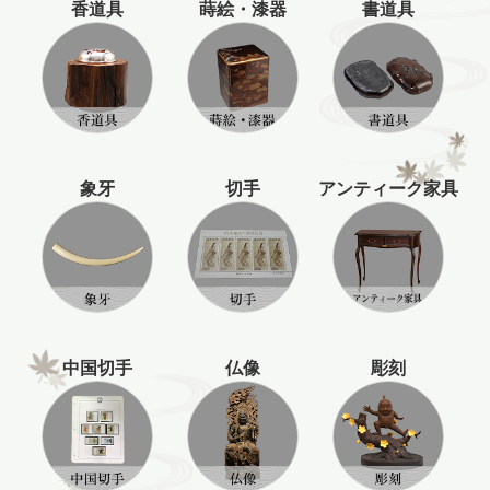
香道具
蒔絵・漆器
書道具
象牙
切手
アンティーク家具
中国切手
仏像
彫刻