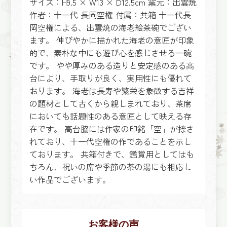
サイズ：H9.5 × W13 × D12.5cm 窯元：出雲焼
作者：十一代 長岡空権 付属：共箱 十一代長
岡空権による、出雲焼の海老絵茶碗でござい
ます。 伸びやかに描かれた海老の意匠が印象
的で、素朴な中にも遊び心を感じさせる一碗
です。 やや厚みのある造りと安定感のある高
台により、手取りが良く、実用性にも優れて
おります。 海老は長寿や繁栄を象徴する吉祥
の題材として古くから親しまれており、茶席
においても話題性のある意匠として映える存
在です。 高台脇には作家の印銘「空」が捺さ
れており、十一代空権の作であることを示し
ております。 共箱付きで、鑑賞用としてはも
ちろん、祝いの席や季節の茶の湯にも相応し
い作品でございます。
お客様の声