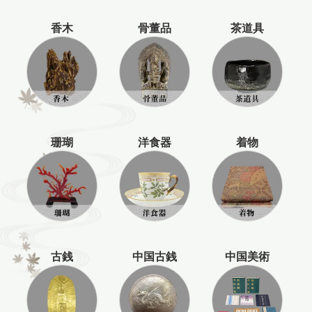
香木
骨董品
茶道具
珊瑚
洋食器
着物
古銭
中国古銭
中国美術