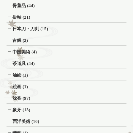
骨董品
(44)
掛軸
(21)
日本刀・刀剣
(15)
古銭
(2)
中国美術
(4)
茶道具
(44)
油絵
(1)
絵画
(1)
沈香
(97)
象牙
(13)
西洋美術
(10)
珊瑚
(1)