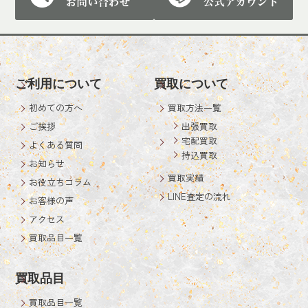
ご利用について
買取について
初めての方へ
買取方法一覧
ご挨拶
出張買取
宅配買取
よくある質問
持込買取
お知らせ
買取実績
お役立ちコラム
LINE査定の流れ
お客様の声
アクセス
買取品目一覧
買取品目
買取品目一覧