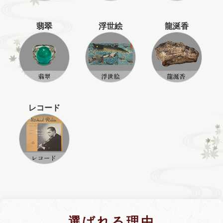
翡翠
浮世絵
龍涎香
レコード
選ばれる理由