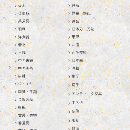
香木
鉄瓶
骨董品
勲章・勲記
茶道具
遺品
珊瑚
日本刀・刀剣
洋食器
甲冑
着物
お酒
古銭
西洋美術
中国古銭
日本画
中国美術
油絵
掛軸
象牙
ジュエリー
切手
画賛・手鑑
アンティーク家具
金銀製品
中国切手
銀瓶
仏像
古書・巻物
彫刻
香道具
翡翠