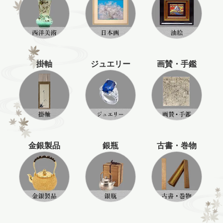
掛軸
ジュエリー
画賛・手鑑
金銀製品
銀瓶
古書・巻物