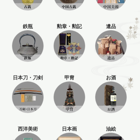
鉄瓶
勲章・勲記
遺品
日本刀・刀剣
甲冑
お酒
西洋美術
日本画
油絵