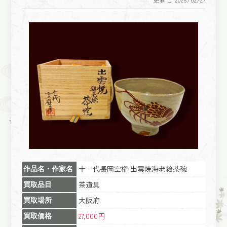
十一代長岡空権 出雲焼海老絵茶碗
作品名・作家名
茶道具
買取品目
大阪府
買取場所
27,000円
買取価格