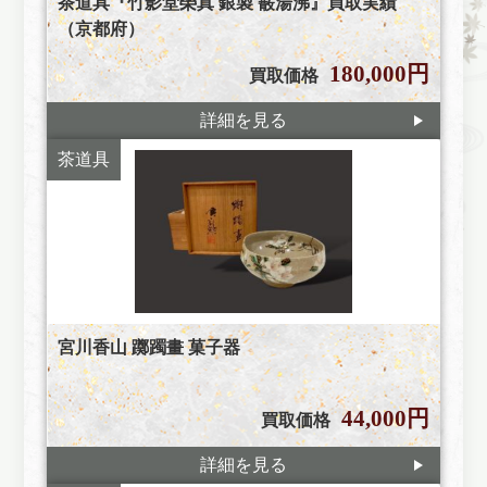
茶道具『竹影堂榮真 銀製 霰湯沸』買取実績
（京都府）
180,000円
買取価格
詳細を見る
茶道具
宮川香山 躑躅畫 菓子器
44,000円
買取価格
詳細を見る