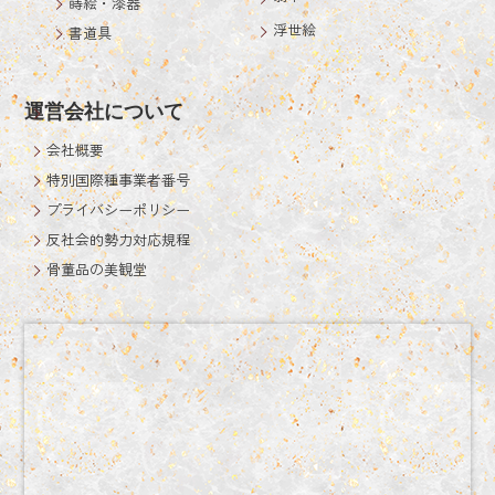
蒔絵・漆器
浮世絵
書道具
運営会社について
会社概要
特別国際種事業者番号
プライバシーポリシー
反社会的勢力対応規程
骨董品の美観堂