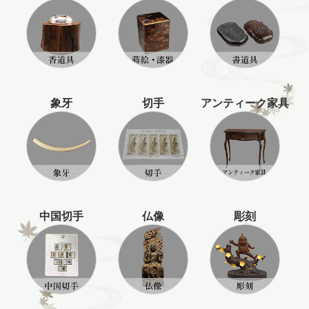
象牙
切手
アンティーク家具
中国切手
仏像
彫刻