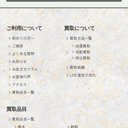
ご利用について
買取について
初めての方へ
買取方法一覧
ご挨拶
出張買取
宅配買取
よくある質問
持込買取
お知らせ
買取実績
お役立ちコラム
LINE査定の流れ
お客様の声
アクセス
買取品目一覧
買取品目
買取品目一覧
香木
鉄瓶