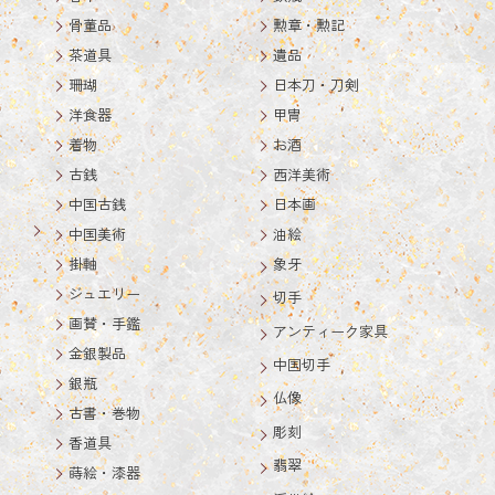
骨董品
勲章・勲記
茶道具
遺品
珊瑚
日本刀・刀剣
洋食器
甲冑
着物
お酒
古銭
西洋美術
中国古銭
日本画
中国美術
油絵
掛軸
象牙
ジュエリー
切手
画賛・手鑑
アンティーク家具
金銀製品
中国切手
銀瓶
仏像
古書・巻物
彫刻
香道具
翡翠
蒔絵・漆器