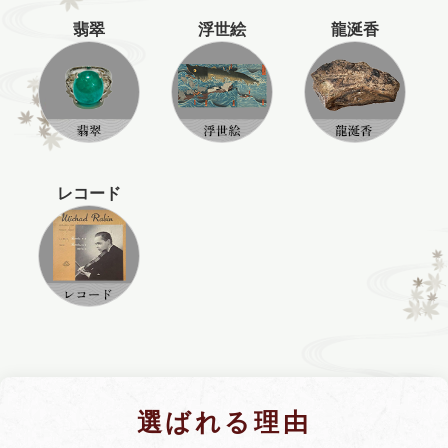
翡翠
浮世絵
龍涎香
レコード
選ばれる理由