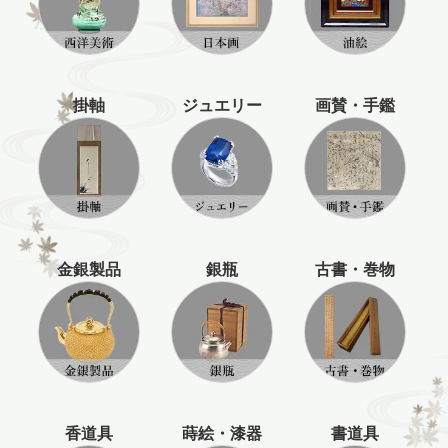
掛軸
ジュエリー
画賛・手鑑
金銀製品
銀瓶
古書・巻物
香道具
蒔絵・漆器
書道具