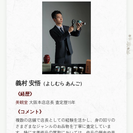
義村 安悟
（よしむら あんご）
《経歴》
美観堂
大阪本店店長 査定歴15年
《コメント》
複数の店舗で店長としての経験を活かし、身の回りの
さまざまなジャンルのお品物を丁寧に査定していま
す。特に古美術品の買取においては、作品の歴史や芸