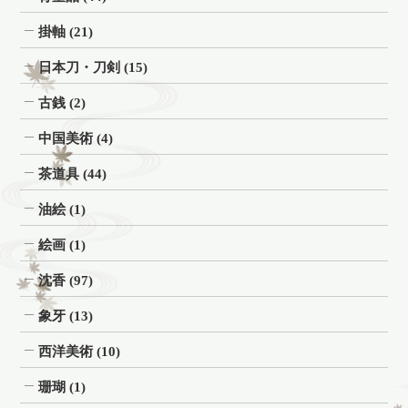
掛軸
(21)
日本刀・刀剣
(15)
古銭
(2)
中国美術
(4)
茶道具
(44)
油絵
(1)
絵画
(1)
沈香
(97)
象牙
(13)
西洋美術
(10)
珊瑚
(1)