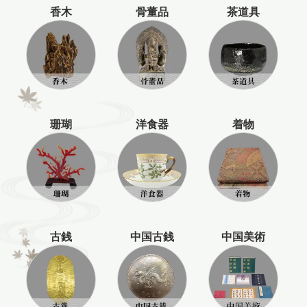
香木
骨董品
茶道具
珊瑚
洋食器
着物
古銭
中国古銭
中国美術