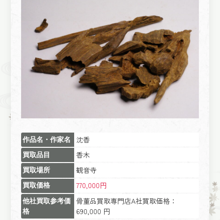
沈香
作品名・作家名
香木
買取品目
観音寺
買取場所
770,000円
買取価格
骨董品買取専門店A社買取価格：
他社買取参考価
690,000 円
格