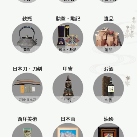
鉄瓶
勲章・勲記
遺品
日本刀・刀剣
甲冑
お酒
西洋美術
日本画
油絵